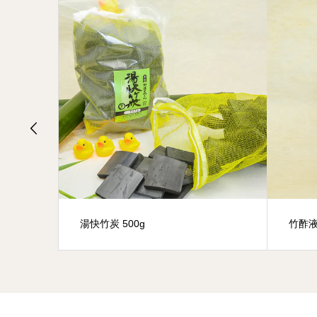
湯快竹炭 500g
竹酢液 