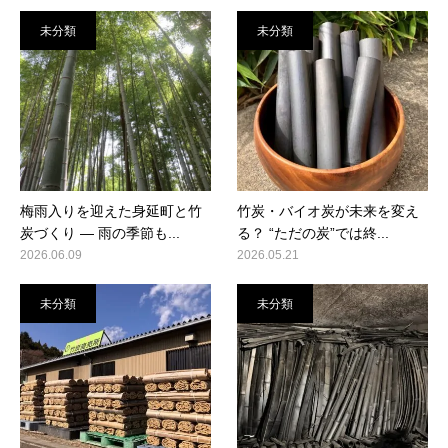
未分類
未分類
梅雨入りを迎えた身延町と竹
竹炭・バイオ炭が未来を変え
炭づくり ― 雨の季節も...
る？ “ただの炭”では終...
2026.06.09
2026.05.21
未分類
未分類