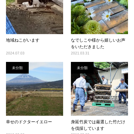
地域ねこがいます
なでしこや様から嬉しいお声
をいただきました
2024.07.03
2021.03.31
未分類
未分類
幸せのドクターイエロー
身延竹炭では厳選した竹だけ
を伐採しています