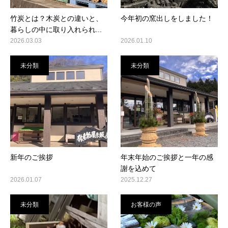
竹炭とは？木炭との違いと、
今年初の窯出しをしました！
暮らしの中に取り入れられ...
2026.03.03
2026.01.10
未分類
未分類
新年のご挨拶
年末年始のご挨拶と一年の感
謝を込めて
2026.01.07
2025.12.27
未分類
お客様の声