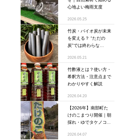
心地よい梅雨支度
2026.05.25
竹炭・バイオ炭が未来
を変える？ “ただの
炭”では終わらな
い、...
2026.05.21
竹酢液とは？使い方・
希釈方法・注意点まで
わかりやすく解説
2026.04.20
【2026年】南部町た
けのこまつり開催｜朝
採れ・ゆでタケノコ...
2026.04.07