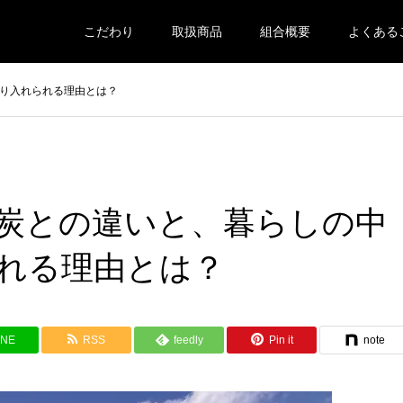
こだわり
取扱商品
組合概要
よくある
り入れられる理由とは？
炭との違いと、暮らしの中
れる理由とは？
INE
RSS
feedly
Pin it
note