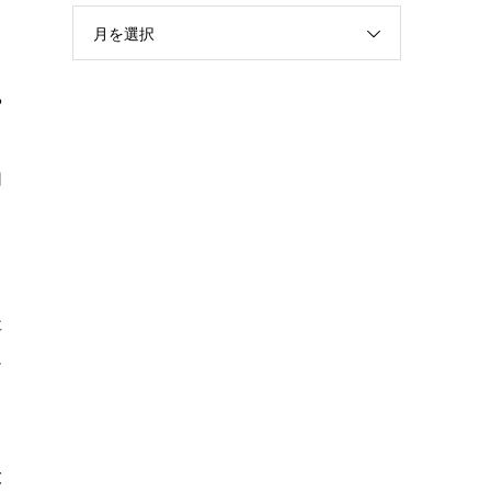
月を選択
や
切
く
要
け
大