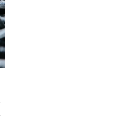
の
植
に