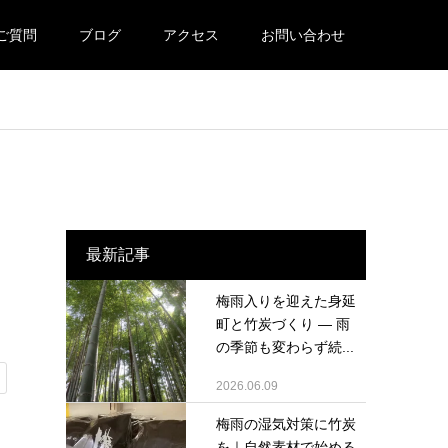
ご質問
ブログ
アクセス
お問い合わせ
最新記事
梅雨入りを迎えた身延
町と竹炭づくり ― 雨
の季節も変わらず続...
2026.06.09
梅雨の湿気対策に竹炭
を｜自然素材で始める