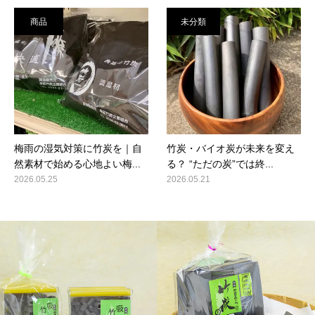
商品
未分類
梅雨の湿気対策に竹炭を｜自
竹炭・バイオ炭が未来を変え
然素材で始める心地よい梅...
る？ “ただの炭”では終...
2026.05.25
2026.05.21