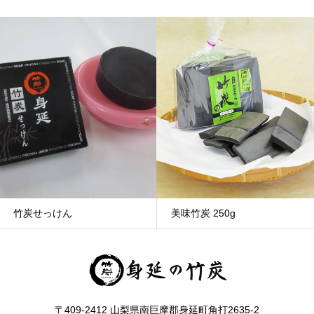
竹炭せっけん
美味竹炭 250g
〒409-2412 山梨県南巨摩郡身延町角打2635-2