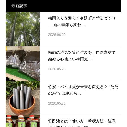
最新記事
梅雨入りを迎えた身延町と竹炭づくり
― 雨の季節も変わ...
2026.06.09
梅雨の湿気対策に竹炭を｜自然素材で
始める心地よい梅雨支...
2026.05.25
竹炭・バイオ炭が未来を変える？ “ただ
の炭”では終わら...
2026.05.21
竹酢液とは？使い方・希釈方法・注意