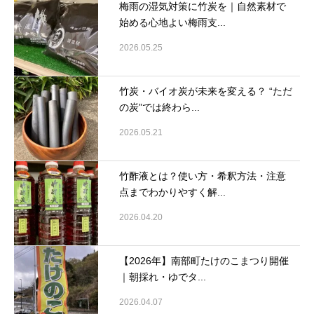
梅雨の湿気対策に竹炭を｜自然素材で
始める心地よい梅雨支...
2026.05.25
竹炭・バイオ炭が未来を変える？ “ただ
の炭”では終わら...
2026.05.21
竹酢液とは？使い方・希釈方法・注意
点までわかりやすく解...
2026.04.20
【2026年】南部町たけのこまつり開催
｜朝採れ・ゆでタ...
2026.04.07