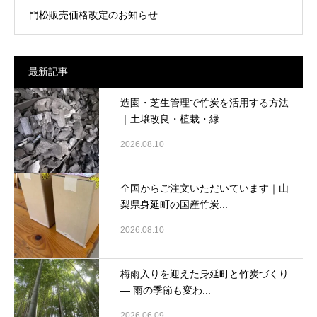
門松販売価格改定のお知らせ
最新記事
造園・芝生管理で竹炭を活用する方法
｜土壌改良・植栽・緑...
2026.08.10
全国からご注文いただいています｜山
梨県身延町の国産竹炭...
2026.08.10
梅雨入りを迎えた身延町と竹炭づくり
― 雨の季節も変わ...
2026.06.09