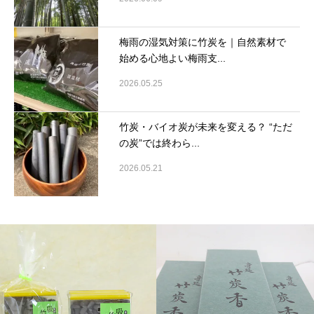
梅雨の湿気対策に竹炭を｜自然素材で
始める心地よい梅雨支...
2026.05.25
竹炭・バイオ炭が未来を変える？ “ただ
の炭”では終わら...
2026.05.21