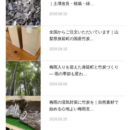
｜土壌改良・植栽・緑...
2026.08.10
全国からご注文いただいています｜山
梨県身延町の国産竹炭...
2026.08.10
梅雨入りを迎えた身延町と竹炭づくり
― 雨の季節も変わ...
2026.06.09
梅雨の湿気対策に竹炭を｜自然素材で
始める心地よい梅雨支...
2026.05.25