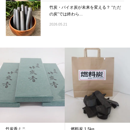
竹炭・バイオ炭が未来を変える？ “ただ
の炭”では終わら...
2026.05.21
竹炭香ミニ
燃料炭 1.5kg