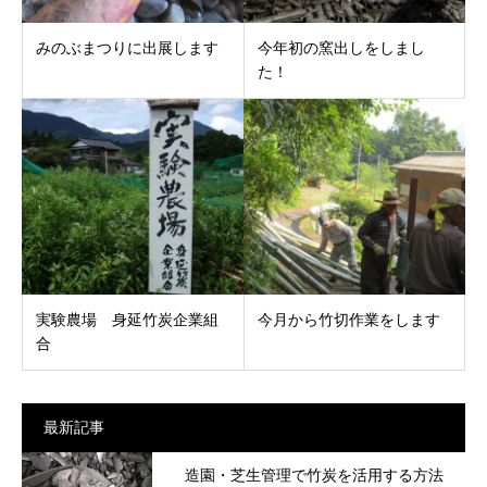
みのぶまつりに出展します
今年初の窯出しをしまし
た！
実験農場 身延竹炭企業組
今月から竹切作業をします
合
最新記事
造園・芝生管理で竹炭を活用する方法